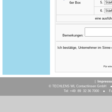
5.
6er Box
6.
eine ausfüh
Bemerkungen:
Ich bestätige, Unternehmer im Sinne
Für ei
|
Impres
© TECHLENS WL Contactlinsen GmbH ● S
Tel: +49 89 32 36 7000 ● Fax