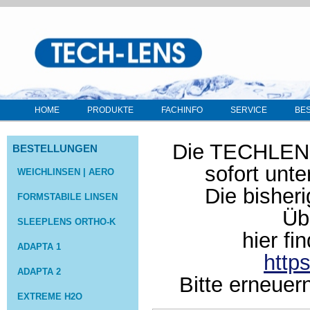
HOME
PRODUKTE
FACHINFO
SERVICE
BE
Die TECHLENS 
BESTELLUNGEN
sofort unt
WEICHLINSEN | AERO
Die bisher
FORMSTABILE LINSEN
Üb
SLEEPLENS ORTHO-K
hier fi
ADAPTA 1
http
ADAPTA 2
Bitte erneuer
EXTREME H2O