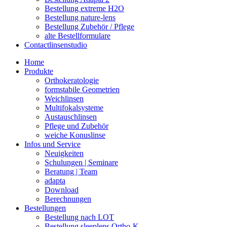
Bestellung extreme H2O
Bestellung nature-lens
Bestellung Zubehör / Pflege
alte Bestellformulare
Contactlinsenstudio
Home
Produkte
Orthokeratologie
formstabile Geometrien
Weichlinsen
Multifokalsysteme
Austauschlinsen
Pflege und Zubehör
weiche Konuslinse
Infos und Service
Neuigkeiten
Schulungen | Seminare
Beratung | Team
adapta
Download
Berechnungen
Bestellungen
Bestellung nach LOT
Bestellung sleeplens Ortho-K