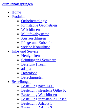
Zum Inhalt springen
Home
Produkte
Orthokeratologie
formstabile Geometrien
Weichlinsen
Multifokalsysteme
Austauschlinsen
Pflege und Zubehör
weiche Konuslinse
Infos und Service
Neuigkeiten
Schulungen | Seminare
Beratung | Team
adapta
Download
Berechnungen
Bestellungen
Bestellung nach LOT
Bestellung sleeplens Ortho-K
Bestellung Weichlinsen
Bestellung formstabile Linsen
Bestellung Adapta 1
Bestellung Adapta 2